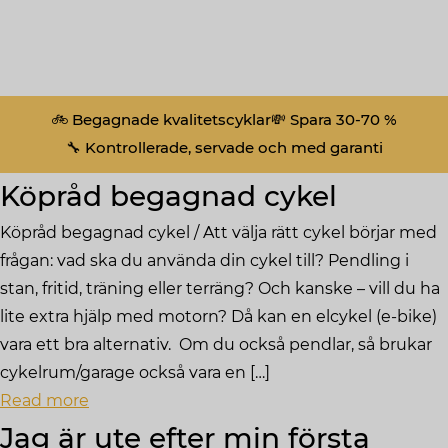
🚲 Begagnade kvalitetscyklar
💸 Spara 30-70 %
🔧 Kontrollerade, servade och med garanti
Köpråd begagnad cykel
Köpråd begagnad cykel / Att välja rätt cykel börjar med
frågan: vad ska du använda din cykel till? Pendling i
stan, fritid, träning eller terräng? Och kanske – vill du ha
lite extra hjälp med motorn? Då kan en elcykel (e-bike)
vara ett bra alternativ. Om du också pendlar, så brukar
cykelrum/garage också vara en […]
Read more
Jag är ute efter min första