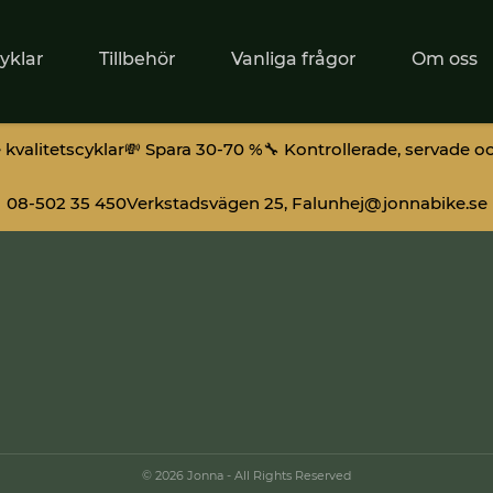
yklar
Tillbehör
Vanliga frågor
Om oss
kvalitetscyklar
💸 Spara 30-70 %
🔧 Kontrollerade, servade o
08-502 35 450
Verkstadsvägen 25, Falun
hej@jonnabike.se
© 2026 Jonna - All Rights Reserved