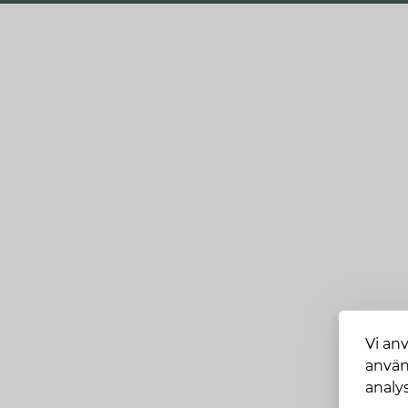
Vi an
använ
analys