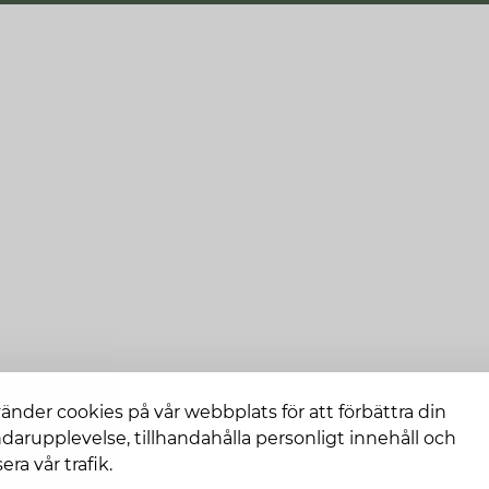
vänder cookies på vår webbplats för att förbättra din
darupplevelse, tillhandahålla personligt innehåll och
era vår trafik.