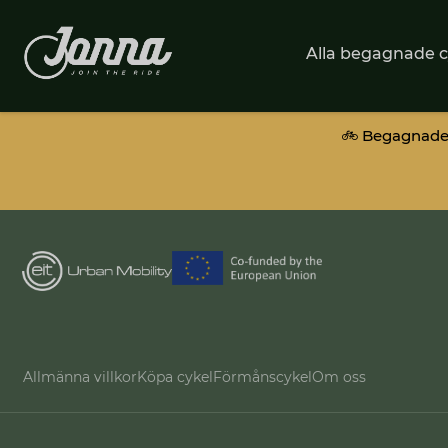
Alla begagnade c
🚲 Begagnade 
Allmänna villkor
Köpa cykel
Förmånscykel
Om oss