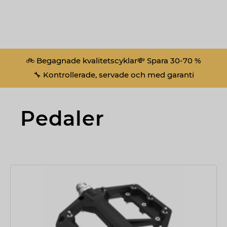
🚲 Begagnade kvalitetscyklar
💸 Spara 30-70 %
🔧 Kontrollerade, servade och med garanti
Pedaler