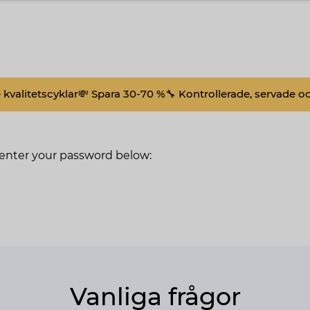
kvalitetscyklar
💸 Spara 30-70 %
🔧 Kontrollerade, servade o
e enter your password below:
Vanliga frågor