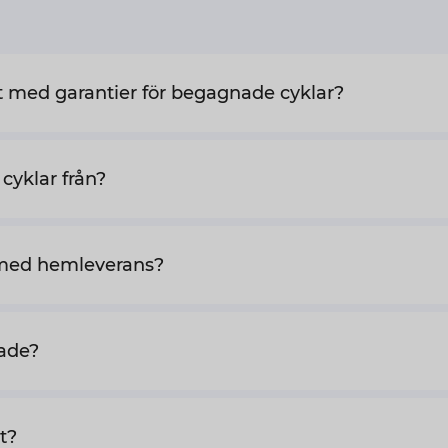
t med garantier för begagnade cyklar?
cyklar från?
med hemleverans?
vade?
t?