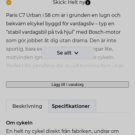
Skick: Helt ny
Paris C7 Urban i 58 cm är i grunden en lugn och
bekväm elcykel byggd för vardagsliv – typ en
“stabil vardagsbil på två hjul” med Bosch-motor
som gör jobbet åt dig utan drama. Den är inte
sportig, bara extremt pålitlig: du trampar lite,
Se allt
motvinden ignoreras och resten löser cykeln.
Perfekt för pendling där du vill komma fram utan
att bli svettig, stressad eller imponerad av dig själv.
Lägg till i varukorg
Gazelle
Paris
C7
Beskrivning
Specifikationer
Urban
-
Om cykeln
58cm
En helt ny cykel direkt från fabriken, undrar om