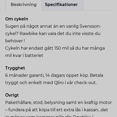
Beskrivning
Specifikationer
gratis på tåget. Den har ett kraftfullt 48V-system
som ger ett heroiskt vridmoment i backar, en
Om cykeln
ljusstark 100-lux framlampa och ett integrerat
Sugen på något annat än en vanlig Svensson-
bromsljus bak för maximal säkerhet i trafiken.
cykel? Rawbike kan vara det du inte visste du
behöver !
Cykeln har endast gått 150 mil så du har många
mil kvar i batteriet
Trygghet
6 månader garanti, 14 dagars öppet köp. Betala
tryggt och enkelt med Qliro i vår check-out.
Övrigt
Pakethållare, stöd, belysning samt en kraftig motor
– fundera på att köpa till ett extra lås i kassan…det