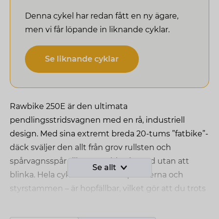
Denna cykel har redan fått en ny ägare,
men vi får löpande in liknande cyklar.
Se liknande cyklar
Rawbike 250E är den ultimata
pendlingsstridsvagnen med en rå, industriell
design. Med sina extremt breda 20-tums ”fatbike”-
däck sväljer den allt från grov rullsten och
spårvagnsspår till snömodd och sand utan att
Se allt
blinka. Hela cykeln – inklusive pedalerna och
styrstammen – är hopfällbar, vilket gör att du trots
dess robusta yttre kan vika ihop den och slänga in
den i bilens bagageutrymme eller ta med den