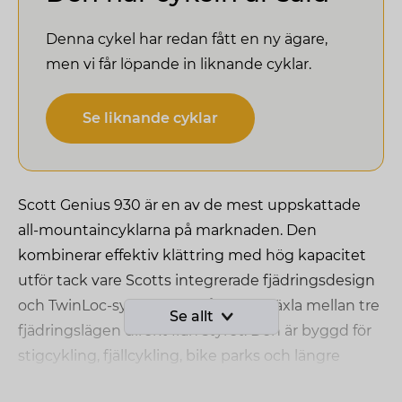
Denna cykel har redan fått en ny ägare,
men vi får löpande in liknande cyklar.
Se liknande cyklar
Scott Genius 930 är en av de mest uppskattade
all-mountaincyklarna på marknaden. Den
kombinerar effektiv klättring med hög kapacitet
utför tack vare Scotts integrerade fjädringsdesign
och TwinLoc-system som låter dig växla mellan tre
Se allt
fjädringslägen direkt från styret. Den är byggd för
stigcykling, fjällcykling, bike parks och längre
heldagsturer