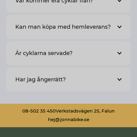
Var kommer era cyklar från?
Kan man köpa med hemleverans?
Är cyklarna servade?
Har jag ångerrätt?
08-502 35 450
Verkstadsvägen 25, Falun
hej@jonnabike.se