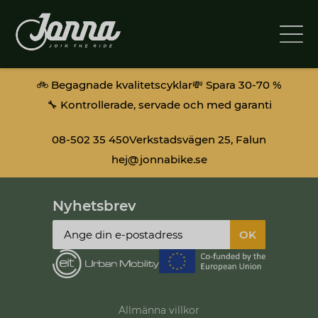
🚲 Begagnade kvalitetscyklar
💸 Spara 30-70 %
🔧 Kontrollerade, servade och med garanti
08-502 35 450
Verkstadsvägen 25, Falun
hej@jonnabike.se
Nyhetsbrev
Allmänna villkor