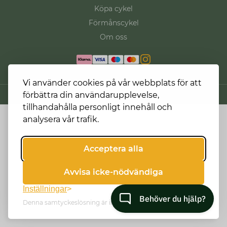
Köpa cykel
Förmånscykel
Om oss
Vi använder cookies på vår webbplats för att
förbättra din användarupplevelse,
© 2026 Jonna - All Rights Reserved
tillhandahålla personligt innehåll och
analysera vår trafik.
Acceptera alla
Avvisa icke-nödvändiga
Inställningar
Denna samtyckeslösning är implementerad av
One Digital
.