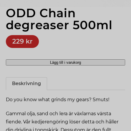
ODD Chain 
degreaser 500ml
229 kr
Lägg till i varukorg
ODD
Chain
degreaser
Beskrivning
500ml
mängd
Do you know what grinds my gears? Smuts!
Gammal olja, sand och lera är växlarnas värsta
fiende. Vår kedjerengöring löser detta och håller
din drivlina i toppskick. Dessutom är den fullt