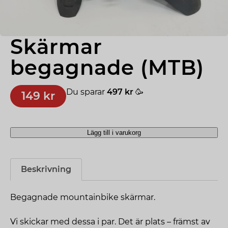
Skärmar 
begagnade (MTB)
Du sparar
497 kr
🥳
149 kr
Lägg till i varukorg
Skärmar
begagnade
(MTB)
Beskrivning
mängd
Begagnade mountainbike skärmar.
Vi skickar med dessa i par. Det är plats – främst av