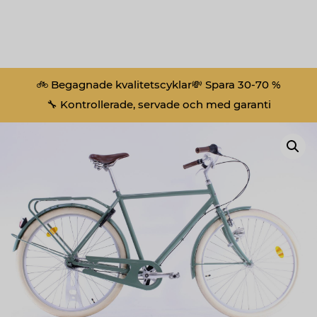
🚲 Begagnade kvalitetscyklar
💸 Spara 30-70 %
🔧 Kontrollerade, servade och med garanti