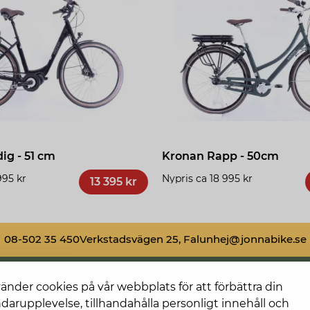
ig - 51 cm
Kronan Rapp - 50cm
995 kr
Nypris ca 18 995 kr
13 395 kr
08-502 35 450
Verkstadsvägen 25, Falun
hej@jonnabike.se
vänder cookies på vår webbplats för att förbättra din
darupplevelse, tillhandahålla personligt innehåll och