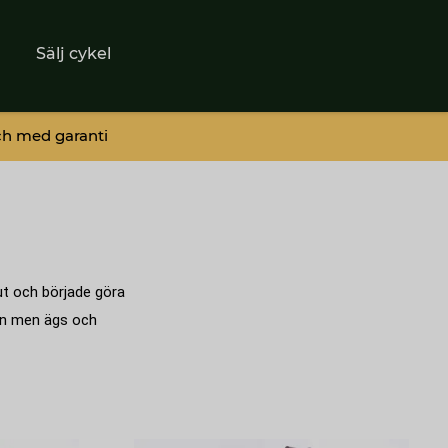
Sälj cykel
ch med garanti
 ut och började göra
ren men ägs och