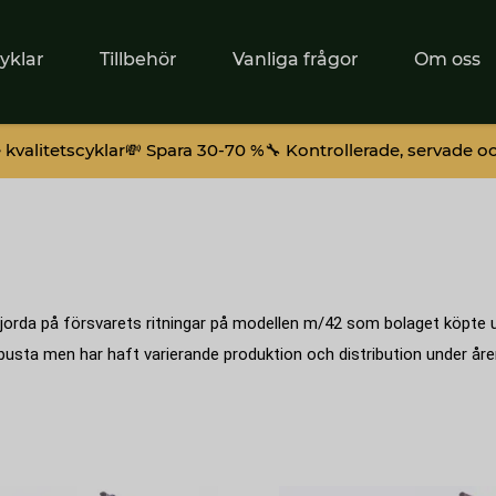
yklar
Tillbehör
Vanliga frågor
Om oss
kvalitetscyklar
💸 Spara 30-70 %
🔧 Kontrollerade, servade o
är gjorda på försvarets ritningar på modellen m/42 som bolaget köpte
 robusta men har haft varierande produktion och distribution under å