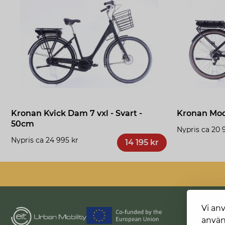
Kronan Kvick Dam 7 vxl - Svart -
Kronan Mod
50cm
Nypris ca 20 
Nypris ca 24 995 kr
14 195 kr
Vi an
använ