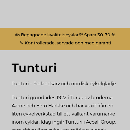
🚲 Begagnade kvalitetscyklar
💸 Spara 30-70 %
🔧 Kontrollerade, servade och med garanti
Tunturi
Tunturi – Finlandsarv och nordisk cykelglädje
Tunturi grundades 1922 i Turku av bröderna
Aarne och Eero Harkke och har vuxit från en
liten cykelverkstad till ett välkänt varumärke
inom cyklar. Idag ingår Tunturi i Accell Group,