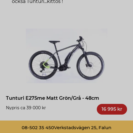
också Tunturi...kittos !
Tunturi E275me Matt Grön/Grå - 48cm
Nypris ca 39 000 kr
16 995 kr
08-502 35 450
Verkstadsvägen 25, Falun